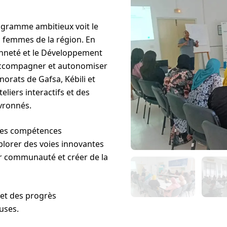
ogramme ambitieux voit le
s femmes de la région. En
yenneté et le Développement
à accompagner et autonomiser
orats de Gafsa, Kébili et
liers interactifs et des
vronnés.
 des compétences
xplorer des voies innovantes
r communauté et créer de la
et des progrès
uses.