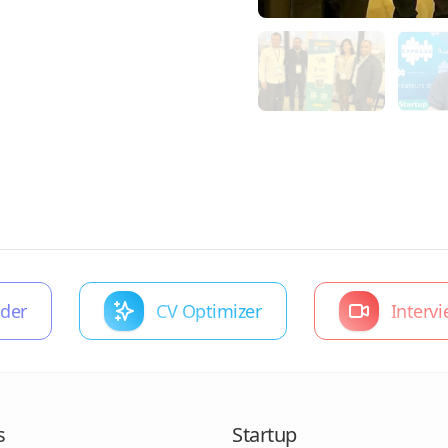
nder
CV Optimizer
Interv
s
Startup